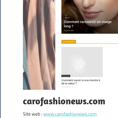
carofashionews.com
Site web :
www.carofashionews.com